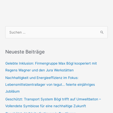
S
u
c
Neueste Beiträge
h
e
Gelebte Inklusion: Firmengruppe Max Bögl kooperiert mit
n
Regens Wagner und den Jura Werkstätten
n
Nachhaltigkeit und Energieeffizienz im Fokus:
a
Lebensmittelzentrallager von tegut… feierte einjähriges
c
Jubiläum
h
Geschützt: Transport System Bögl trifft auf Umweltbeton –
:
Vollendete Symbiose für eine nachhaltige Zukunft