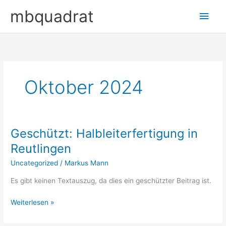
Zum
Hau
mbquadrat
Inhalt
springen
Oktober 2024
Geschützt: Halbleiterfertigung in
Geschützt:
Halbleiterfertigung
Reutlingen
in
Uncategorized
/
Markus Mann
Reutlingen
Es gibt keinen Textauszug, da dies ein geschützter Beitrag ist.
Weiterlesen »