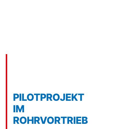
7 min
Infrastruktur:
Rohrvortrieb
München
PILOTPROJEKT
IM
ROHRVORTRIEB